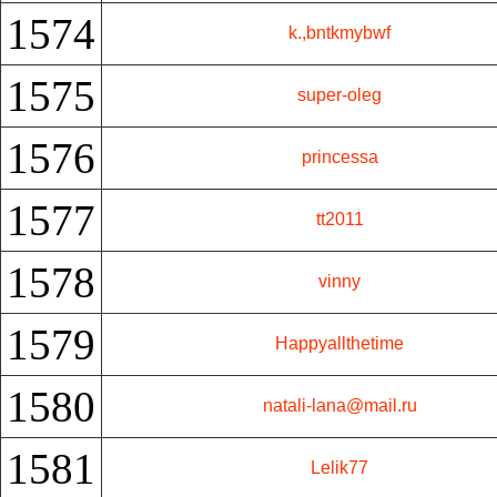
1574
k.,bntkmybwf
1575
super-oleg
1576
princessa
1577
tt2011
1578
vinny
1579
Happyallthetime
1580
natali-lana@mail.ru
1581
Lelik77