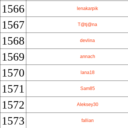
1566
lenakarpik
1567
T@tj@na
1568
devlina
1569
annach
1570
lana18
1571
Sam85
1572
Aleksey30
1573
fallian