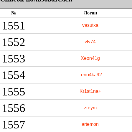
№
Логин
1551
vasutka
1552
vlv74
1553
Xeon41g
1554
Leno4ka92
1555
Kr1st1na+
1556
zreym
1557
artemon