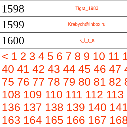
1598
Tigra_1983
1599
Krabych@inbox.ru
1600
k_i_r_a
<
1
2
3
4
5
6
7
8
9
10
11
40
41
42
43
44
45
46
47
75
76
77
78
79
80
81
82
108
109
110
111
112
113
136
137
138
139
140
14
163
164
165
166
167
16