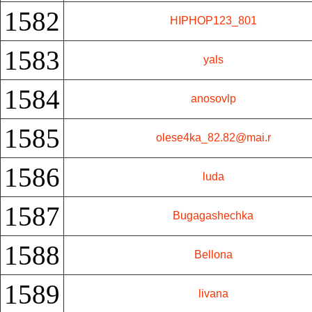
1582
HIPHOP123_801
1583
yals
1584
anosovlp
1585
olese4ka_82.82@mai.r
1586
luda
1587
Bugagashechka
1588
Bellona
1589
livana