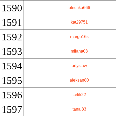
1590
olechka666
1591
kat29751
1592
margo16s
1593
milana03
1594
artyslaw
1595
aleksan80
1596
Lelik22
1597
tanaj83