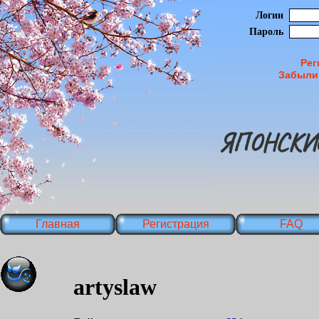
Логин
Пароль
Рег
Забыли
ЯПОНСКИ
Главная
Регистрация
FAQ
artyslaw