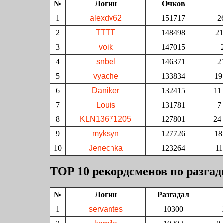
№
Логин
Очков
1
alexdv62
151717
2
2
TTTT
148498
21
3
voik
147015
4
snbel
146371
2
5
vyache
133834
19
6
Daniker
132415
11
7
Louis
131781
7
8
KLN13671205
127801
24
9
myksyn
127726
18
10
Jenechka
123264
11
TOP 10 рекордсменов по разга
№
Логин
Разгадал
1
servantes
10300