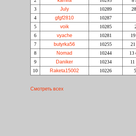
2
kamila
10293
8 
3
July
10289
28
4
gfgf2810
10287
5
voik
10285
6
vyache
10281
19
7
butyrka56
10255
21
8
Nomad
10244
13 
9
Daniker
10234
11
10
Raketa15002
10226
Смотреть всех