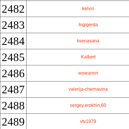
2482
kelvin
2483
Ingigerda
2484
ksenasana
2485
Kalbert
2486
wowannn
2487
valerija-chernavina
2488
sergey.erokhin.60
2489
vtv1979