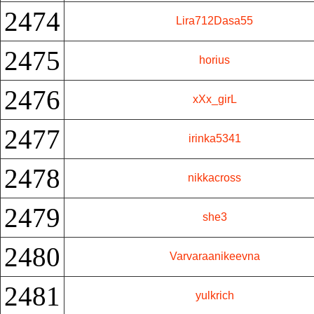
2474
Lira712Dasa55
2475
horius
2476
xXx_girL
2477
irinka5341
2478
nikkacross
2479
she3
2480
Varvaraanikeevna
2481
yulkrich