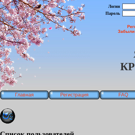
Логин
Пароль
Рег
Забыли
К
Главная
Регистрация
FAQ
Список пользователей