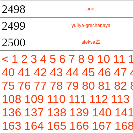
2498
anet
2499
yuliya-grechanaya
2500
aleksa22
<
1
2
3
4
5
6
7
8
9
10
11
40
41
42
43
44
45
46
47
75
76
77
78
79
80
81
82
108
109
110
111
112
113
136
137
138
139
140
14
163
164
165
166
167
16