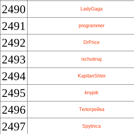
2490
LadyGaga
2491
programmer
2492
DrPrice
2493
ischutinaj
2494
KapitanShtor
2495
knypik
2496
Tелогрейка
2497
Spytnica