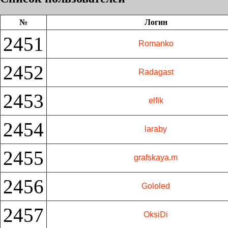
№
Логин
2451
Romanko
2452
Radagast
2453
elfik
2454
laraby
2455
grafskaya.m
2456
Gololed
2457
OksiDi