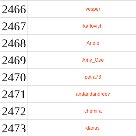
2466
vesper
2467
karlovich
2468
Anele
2469
Amy_Gee
2470
petra73
2471
andandandreev
2472
chemira
2473
danas