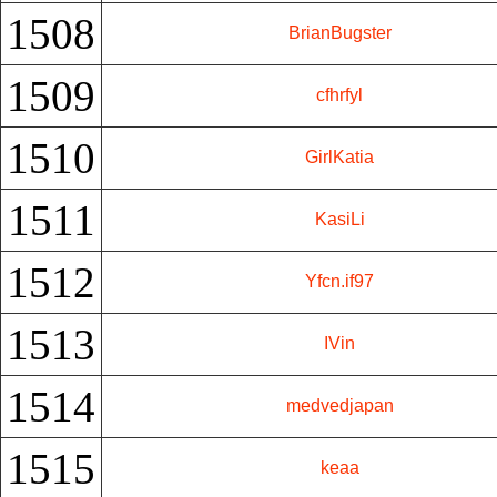
1508
BrianBugster
1509
cfhrfyl
1510
GirlKatia
1511
KasiLi
1512
Yfcn.if97
1513
IVin
1514
medvedjapan
1515
keaa