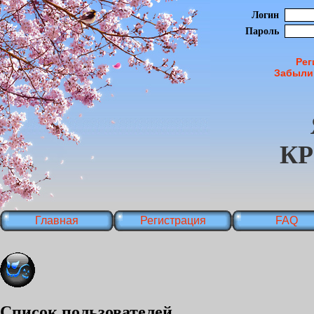
Логин
Пароль
Рег
Забыли
К
Главная
Регистрация
FAQ
Список пользователей