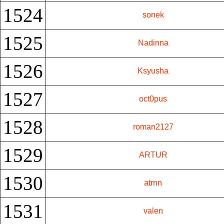
1524
sonek
1525
Nadinna
1526
Ksyusha
1527
oct0pus
1528
roman2127
1529
ARTUR
1530
atrnn
1531
valen