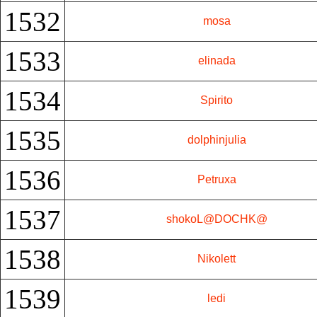
1532
mosa
1533
elinada
1534
Spirito
1535
dolphinjulia
1536
Petruxa
1537
shokoL@DOCHK@
1538
Nikolett
1539
ledi