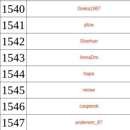
1540
Greka1987
1541
pfzw
1542
Sherhan
1543
AnnaDm
1544
hapa
1545
veraw
1546
casperok
1547
anderson_87