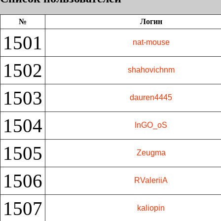
№
Логин
1501
nat-mouse
1502
shahovichnm
1503
dauren4445
1504
InGO_oS
1505
Zeugma
1506
RValeriiA
1507
kaliopin