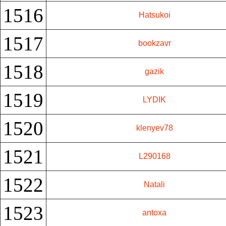
1516
Hatsukoi
1517
bookzavr
1518
gazik
1519
LYDIK
1520
klenyev78
1521
L290168
1522
Natali
1523
antoxa