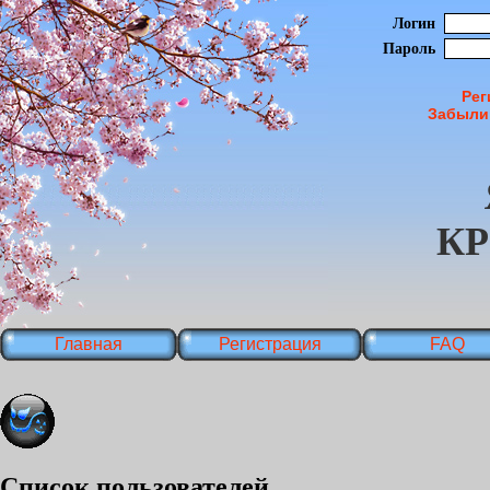
Логин
Пароль
Рег
Забыли
К
Главная
Регистрация
FAQ
Список пользователей