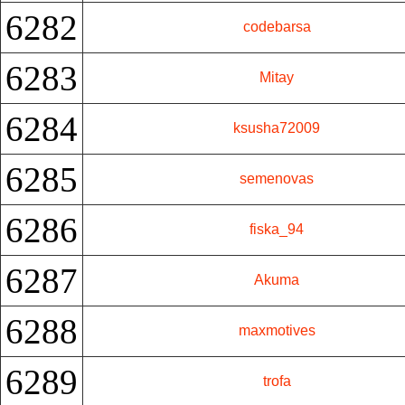
6282
codebarsa
6283
Mitay
6284
ksusha72009
6285
semenovas
6286
fiska_94
6287
Akuma
6288
maxmotives
6289
trofa