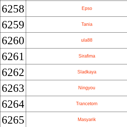
6258
Epso
6259
Tania
6260
ula88
6261
Sirafima
6262
Sladkaya
6263
Ningyou
6264
Trancetorn
6265
Masyarik