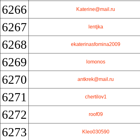
6266
Katerine@mail.ru
6267
lentjka
6268
ekaterinasfomina2009
6269
lomonos
6270
antkrek@mail.ru
6271
chertilov1
6272
roof09
6273
Kleo030590