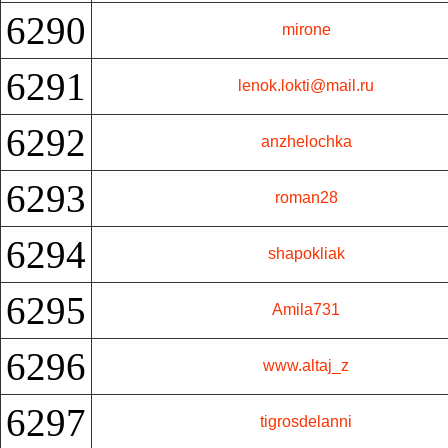
6290
mirone
6291
lenok.lokti@mail.ru
6292
anzhelochka
6293
roman28
6294
shapokliak
6295
Amila731
6296
www.altaj_z
6297
tigrosdelanni