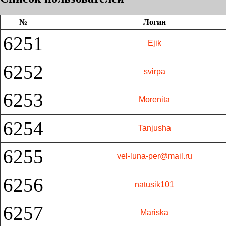
№
Логин
6251
Ejik
6252
svirpa
6253
Morenita
6254
Tanjusha
6255
vel-luna-per@mail.ru
6256
natusik101
6257
Mariska