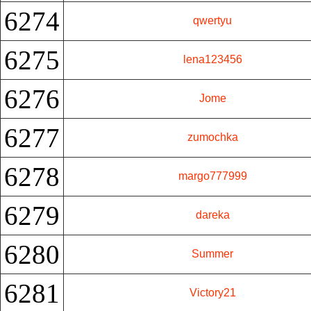
6274
qwertyu
6275
lena123456
6276
Jome
6277
zumochka
6278
margo777999
6279
dareka
6280
Summer
6281
Victory21