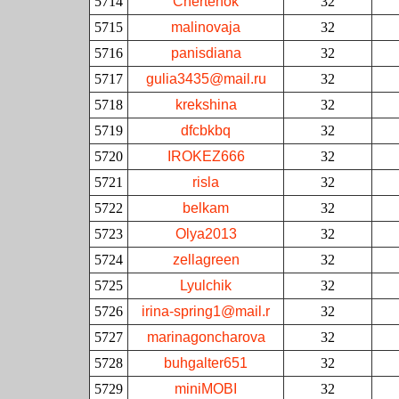
5714
Chertenok
32
5715
malinovaja
32
5716
panisdiana
32
5717
gulia3435@mail.ru
32
5718
krekshina
32
5719
dfcbkbq
32
5720
IROKEZ666
32
5721
risla
32
5722
belkam
32
5723
Olya2013
32
5724
zellagreen
32
5725
Lyulchik
32
5726
irina-spring1@mail.r
32
5727
marinagoncharova
32
5728
buhgalter651
32
5729
miniMOBI
32