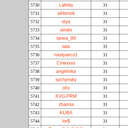
5730
Lafnita
31
5731
all4enok
31
5732
olya
31
5733
airatix
31
5734
tanea_89
31
5735
tata
31
5736
nastyaeco1
31
5737
Cmexxxx
31
5738
angelinka
31
5739
sychynsky
31
5740
olix
31
5741
KVG.PRM
31
5742
zhanna
31
5743
KUBA
31
5744
lor$
31