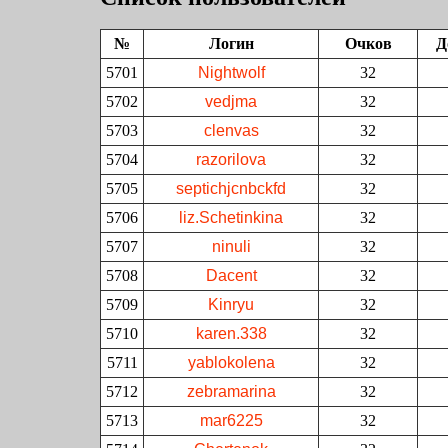
№
Логин
Очков
Д
5701
Nightwolf
32
5702
vedjma
32
5703
clenvas
32
5704
razorilova
32
5705
septichjcnbckfd
32
5706
liz.Schetinkina
32
5707
ninuli
32
5708
Dacent
32
5709
Kinryu
32
5710
karen.338
32
5711
yablokolena
32
5712
zebramarina
32
5713
mar6225
32