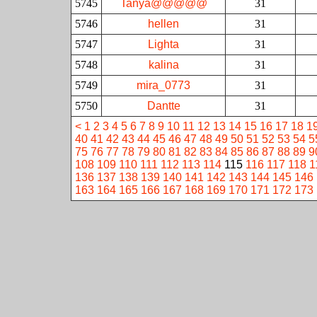
5745
Tanya@@@@@
31
5746
hellen
31
5747
Lighta
31
5748
kalina
31
5749
mira_0773
31
5750
Dantte
31
<
1
2
3
4
5
6
7
8
9
10
11
12
13
14
15
16
17
18
1
40
41
42
43
44
45
46
47
48
49
50
51
52
53
54
5
75
76
77
78
79
80
81
82
83
84
85
86
87
88
89
9
108
109
110
111
112
113
114
115
116
117
118
1
136
137
138
139
140
141
142
143
144
145
146
163
164
165
166
167
168
169
170
171
172
173