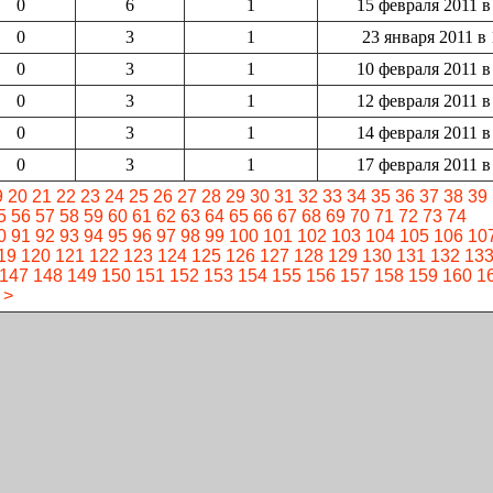
0
6
1
15 февраля 2011 в
0
3
1
23 января 2011 в 
0
3
1
10 февраля 2011 в
0
3
1
12 февраля 2011 в
0
3
1
14 февраля 2011 в
0
3
1
17 февраля 2011 в
9
20
21
22
23
24
25
26
27
28
29
30
31
32
33
34
35
36
37
38
39
5
56
57
58
59
60
61
62
63
64
65
66
67
68
69
70
71
72
73
74
0
91
92
93
94
95
96
97
98
99
100
101
102
103
104
105
106
10
19
120
121
122
123
124
125
126
127
128
129
130
131
132
13
147
148
149
150
151
152
153
154
155
156
157
158
159
160
1
>