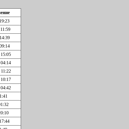
ление
19:23
 11:59
14:39
09:14
 15:05
 04:14
 11:22
 10:17
 04:42
1:41
01:32
20:10
17:44