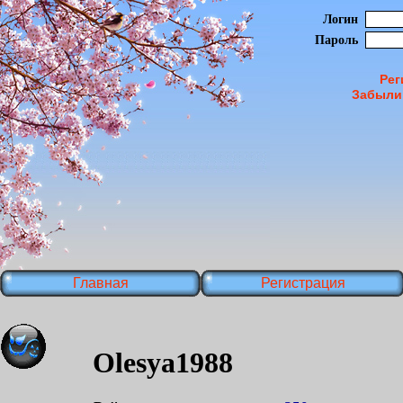
Логин
Пароль
Рег
Забыли
Главная
Регистрация
Olesya1988