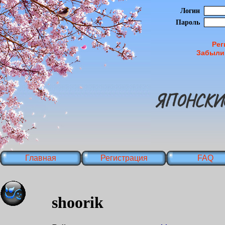
Логин
Пароль
Рег
Забыли
ЯПОНСКИ
Главная
Регистрация
FAQ
shoorik