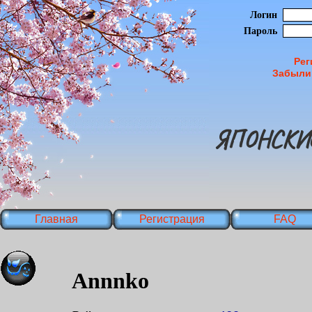
Логин
Пароль
Рег
Забыли
ЯПОНСКИ
Главная
Регистрация
FAQ
Annnko