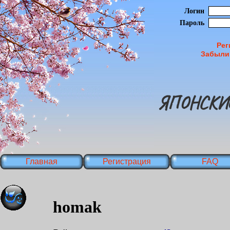
Логин
Пароль
Рег
Забыли
ЯПОНСКИ
Главная
Регистрация
FAQ
homak