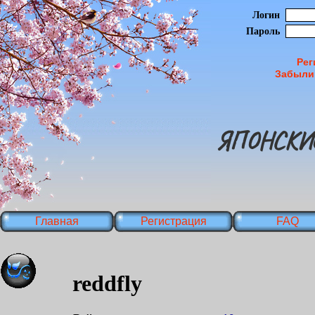
Логин
Пароль
Рег
Забыли
ЯПОНСКИ
Главная
Регистрация
FAQ
reddfly