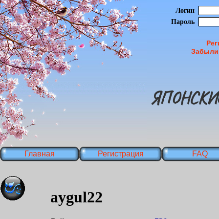
Логин
Пароль
Рег
Забыли
ЯПОНСКИ
Главная
Регистрация
FAQ
aygul22