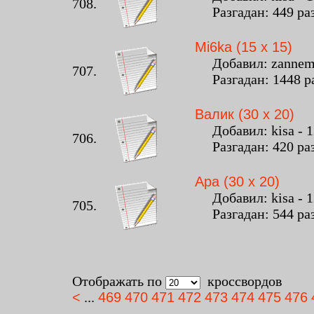
708.
Разгадан: 449 ра
Mi6ka (15 x 15)
Добавил: zanneme 
707.
Разгадан: 1448 р
Валик (30 x 20)
Добавил: kisa - 12
706.
Разгадан: 420 ра
Ара (30 x 20)
Добавил: kisa - 12
705.
Разгадан: 544 ра
Отображать по
кроссвордов
<
...
469
470
471
472
473
474
475
476