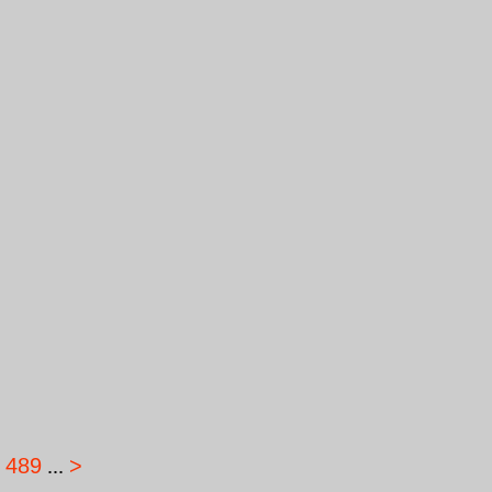
489
...
>