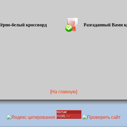
но-белый кроссворд
Разгаданный Вами кр
[На главную]