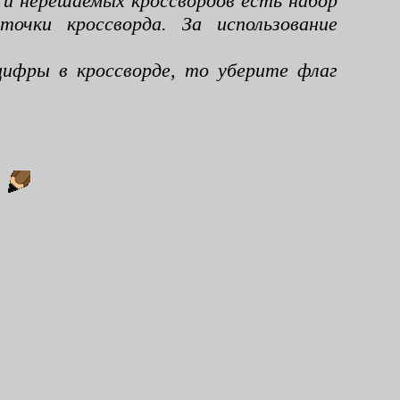
 и нерешаемых кроссвордов есть набор
чки кроссворда. За использование
ифры в кроссворде, то уберите флаг
: