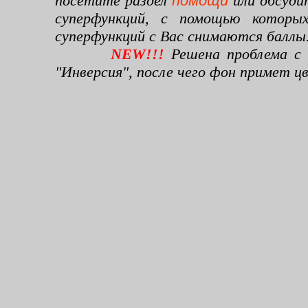
посетите раздел
помощи
или обсуди
суперфункций, с помощью которы
суперфункций с Вас снимаются баллы
NEW!!!
Решена проблема с 
"Инверсия", после чего фон примет 