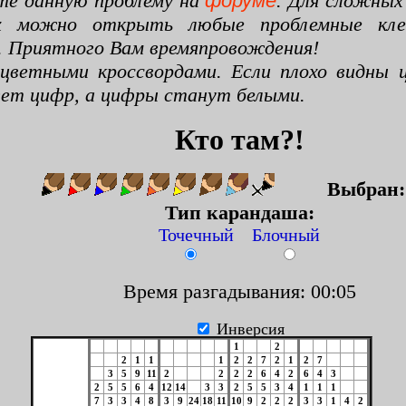
те данную проблему на
форуме
. Для сложных
х можно открыть любые проблемные клето
. Приятного Вам времяпровождения!
цветными кроссвордами. Если плохо видны ц
цвет цифр, а цифры станут белыми.
Кто там?!
Выбран
Тип карандаша:
Точечный Блочный
Время разгадывания: 00:06
Инверсия
1
2
2
1
1
1
2
2
7
2
1
2
7
3
5
9
11
2
2
2
2
6
4
2
6
4
3
2
5
5
6
4
12
14
3
3
2
5
5
3
4
1
1
1
7
3
3
4
8
3
9
24
18
11
10
9
2
2
2
3
3
1
4
2