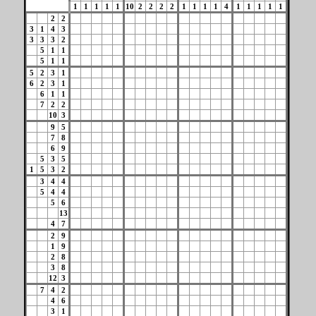
1
1
1
1
1
10
2
2
2
2
1
1
1
1
4
1
1
1
1
1
2
2
3
1
4
3
3
3
3
2
5
1
1
5
1
1
5
2
3
1
6
2
3
1
6
1
1
7
2
2
10
3
9
5
7
8
6
9
5
3
5
1
5
3
2
3
4
4
5
4
4
5
6
13
4
7
2
9
1
9
2
8
3
8
12
3
7
4
2
4
6
3
1