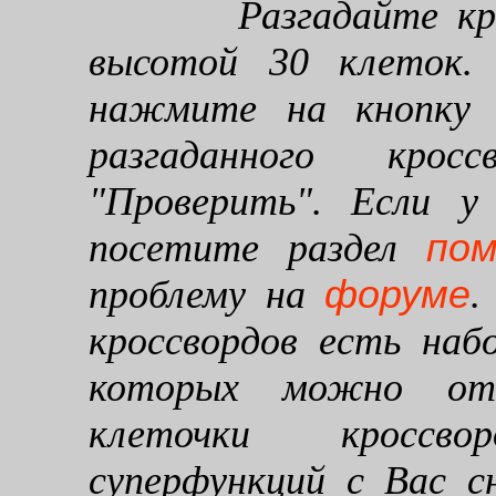
Разгадайте кроссв
высотой 30 клеток. 
нажмите на кнопку "
разгаданного кро
"Проверить". Если у
по
посетите раздел
форуме
проблему на
.
кроссвордов есть наб
которых можно от
клеточки кроссво
суперфункций с Вас 