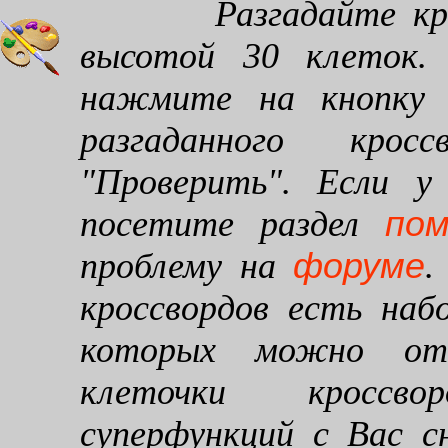
Разгадайте кроссв
высотой 30 клеток. 
нажмите на кнопку "
разгаданного кро
"Проверить". Если у
по
посетите раздел
форуме
проблему на
.
кроссвордов есть наб
которых можно от
клеточки кроссво
суперфункций с Вас 