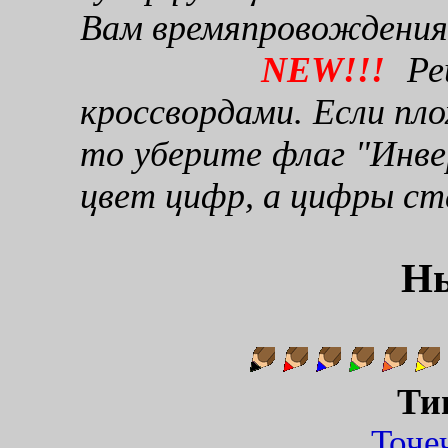
Вам времяпровождения
NEW!!!
Реш
кроссвордами. Если пло
то уберите флаг "Инве
цвет цифр, а цифры ст
Н
Ти
Точ