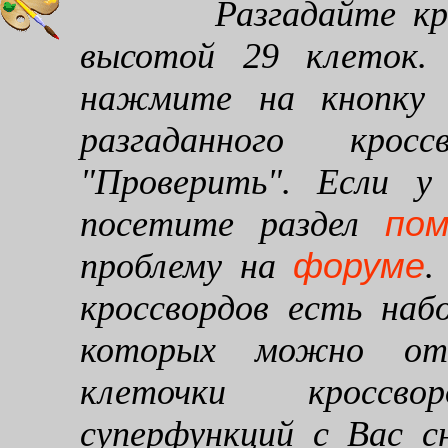
Разгадайте кроссв
высотой 29 клеток. 
нажмите на кнопку "
разгаданного кро
"Проверить". Если у
по
посетите раздел
форуме
проблему на
.
кроссвордов есть наб
которых можно от
клеточки кроссво
суперфункций с Вас 