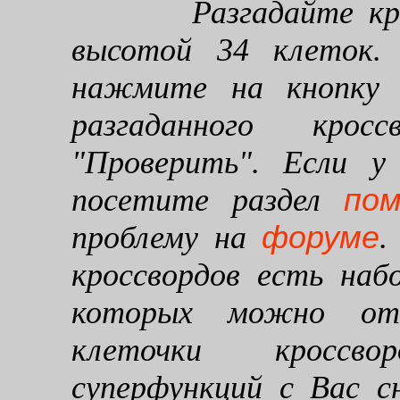
Разгадайте кроссв
высотой 34 клеток. 
нажмите на кнопку "
разгаданного кро
"Проверить". Если у
по
посетите раздел
форуме
проблему на
.
кроссвордов есть наб
которых можно от
клеточки кроссво
суперфункций с Вас 