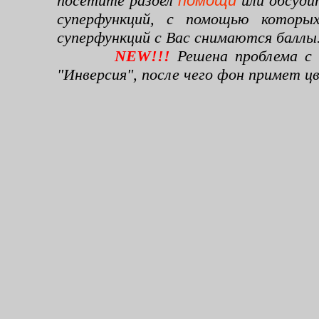
посетите раздел
помощи
или обсуди
суперфункций, с помощью которы
суперфункций с Вас снимаются баллы
NEW!!!
Решена проблема с 
"Инверсия", после чего фон примет 