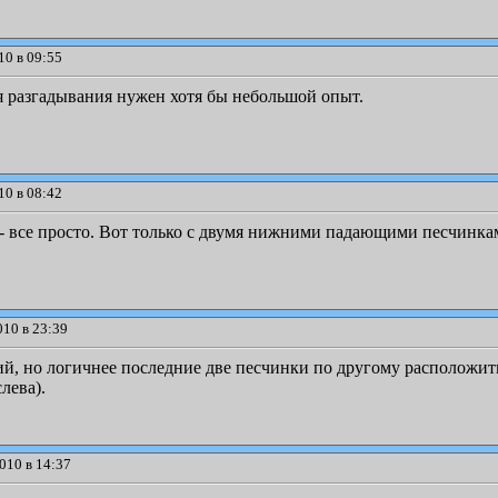
10 в 09:55
я разгадывания нужен хотя бы небольшой опыт.
10 в 08:42
ы - все просто. Вот только с двумя нижними падающими песчинка
010 в 23:39
, но логичнее последние две песчинки по другому расположить
лева).
010 в 14:37