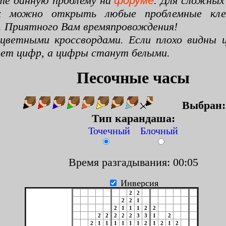
те данную проблему на
форуме
. Для сложных
х можно открыть любые проблемные клето
. Приятного Вам времяпровождения!
цветными кроссвордами. Если плохо видны ц
цвет цифр, а цифры станут белыми.
Песочные часы
Выбран
Тип карандаша:
Точечный Блочный
Время разгадывания: 00:06
Инверсия
2
2
2
2
1
2
1
1
1
2
2
2
2
2
2
2
3
3
1
2
2
1
1
1
1
1
1
2
1
2
1
2