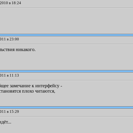
2010 в 18:24
011 в 23:00
льствия никакого.
011 в 11:13
щее замечание к интерфейсу -
становятся плохо читаются,
011 в 15:29
дёт...