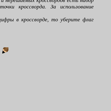
 и нерешаемых кроссвордов есть набор
чки кроссворда. За использование
ифры в кроссворде, то уберите флаг
: