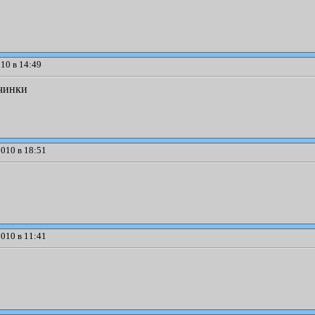
10 в 14:49
счинки
010 в 18:51
010 в 11:41