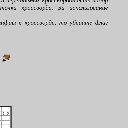
 и нерешаемых кроссвордов есть набор
чки кроссворда. За использование
ифры в кроссворде, то уберите флаг
:
9
8
3