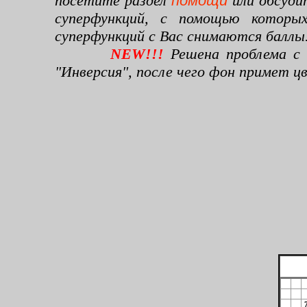
посетите раздел
помощи
или обсуди
суперфункций, с помощью которы
суперфункций с Вас снимаются баллы
NEW!!!
Решена проблема с 
"Инверсия", после чего фон примет 