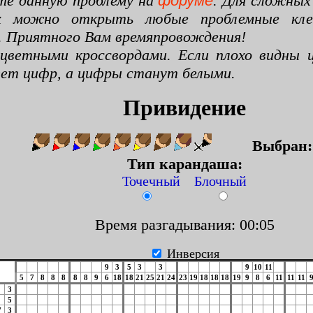
те данную проблему на
форуме
. Для сложных
х можно открыть любые проблемные клето
. Приятного Вам времяпровождения!
цветными кроссвордами. Если плохо видны ц
цвет цифр, а цифры станут белыми.
Привидение
Выбран
Тип карандаша:
Точечный Блочный
Время разгадывания: 00:06
Инверсия
9
3
5
3
3
9
10
11
5
7
8
8
8
8
8
9
6
18
18
21
25
21
24
23
19
18
18
18
19
9
8
6
11
11
11
3
5
7
3