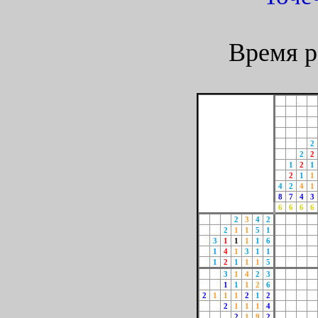
Время р
2
2
2
1
2
1
2
1
1
4
2
4
1
8
7
4
3
6
6
6
6
2
3
4
2
2
1
1
5
1
3
1
1
1
1
6
1
4
1
3
1
1
1
2
1
1
1
5
3
1
4
2
3
1
1
1
2
6
2
1
1
1
2
1
2
2
1
1
1
4
2
1
9
2