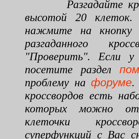
Разгадайте кроссв
высотой 20 клеток. 
нажмите на кнопку "
разгаданного кро
"Проверить". Если у
по
посетите раздел
форуме
проблему на
.
кроссвордов есть наб
которых можно от
клеточки кроссво
суперфункций с Вас 