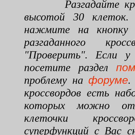
Разгадайте кроссв
высотой 30 клеток. 
нажмите на кнопку "
разгаданного кро
"Проверить". Если у
по
посетите раздел
форуме
проблему на
.
кроссвордов есть наб
которых можно от
клеточки кроссво
суперфункций с Вас 