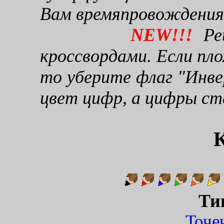
Вам времяпровождения
NEW!!!
Реш
кроссвордами. Если пло
то уберите флаг "Инве
цвет цифр, а цифры ст
К
Ти
Точ