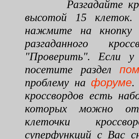
Разгадайте кроссв
высотой 15 клеток. 
нажмите на кнопку "
разгаданного кро
"Проверить". Если у
по
посетите раздел
форуме
проблему на
.
кроссвордов есть наб
которых можно от
клеточки кроссво
суперфункций с Вас 