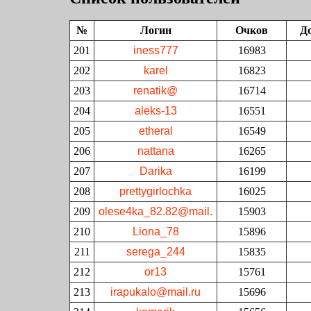
№
Логин
Очков
Д
201
iness777
16983
202
karel
16823
203
renatik@
16714
204
aleks-13
16551
205
etheral
16549
206
nattana
16265
207
Darika
16199
208
prettygirlochka
16025
209
olese4ka_82.82@mail.
15903
210
Liona_78
15896
211
serega_244
15835
212
or13
15761
213
irapukalo@mail.ru
15696