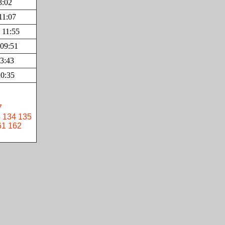
3:02
11:07
 11:55
 09:51
3:43
20:35
7
3
134
135
61
162