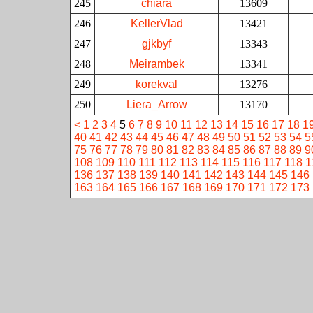
245
chiara
13609
246
KellerVlad
13421
247
gjkbyf
13343
248
Meirambek
13341
249
korekval
13276
250
Liera_Arrow
13170
<
1
2
3
4
5
6
7
8
9
10
11
12
13
14
15
16
17
18
1
40
41
42
43
44
45
46
47
48
49
50
51
52
53
54
5
75
76
77
78
79
80
81
82
83
84
85
86
87
88
89
9
108
109
110
111
112
113
114
115
116
117
118
1
136
137
138
139
140
141
142
143
144
145
146
163
164
165
166
167
168
169
170
171
172
173