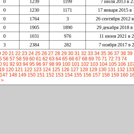
0
1239
1199
7 июля 2013 в 2
0
1230
1171
17 января 2015 в 
0
1764
3
26 сентября 2012 в
0
1905
1890
29 декабря 2018 в
0
1031
976
11 июня 2021 в 2
3
2384
282
7 ноября 2017 в 
9
20
21
22
23
24
25
26
27
28
29
30
31
32
33
34
35
36
37
38
39
5
56
57
58
59
60
61
62
63
64
65
66
67
68
69
70
71
72
73
74
0
91
92
93
94
95
96
97
98
99
100
101
102
103
104
105
106
10
19
120
121
122
123
124
125
126
127
128
129
130
131
132
13
147
148
149
150
151
152
153
154
155
156
157
158
159
160
1
>