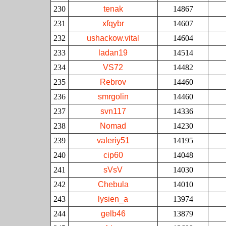
230
tenak
14867
231
xfqybr
14607
232
ushackow.vital
14604
233
ladan19
14514
234
VS72
14482
235
Rebrov
14460
236
smrgolin
14460
237
svn117
14336
238
Nomad
14230
239
valeriy51
14195
240
cip60
14048
241
sVsV
14030
242
Chebula
14010
243
lysien_a
13974
244
gelb46
13879