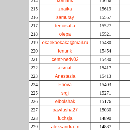
214
komarik
15656
215
znaika
15619
216
samuray
15557
217
temosalia
15527
218
olepa
15521
219
ekaekaekaka@mail.ru
15480
220
lenurik
15454
221
centr-nedv02
15430
222
alsmall
15417
223
Anestezia
15413
224
Enova
15403
225
srgj
15271
226
elbolshak
15176
227
pawlusha27
15030
228
fuchsja
14890
229
aleksandra-m
14887