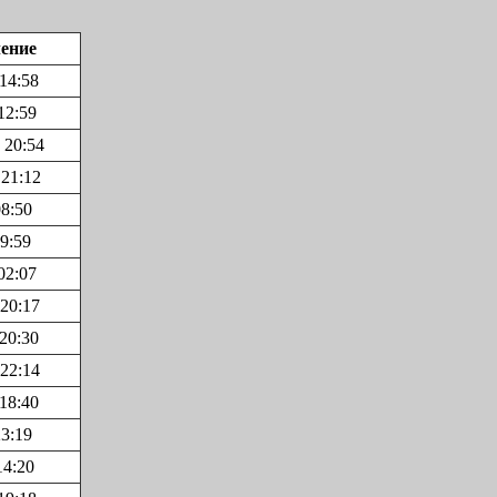
ление
 14:58
12:59
 20:54
 21:12
08:50
9:59
02:07
 20:17
 20:30
 22:14
 18:40
23:19
14:20